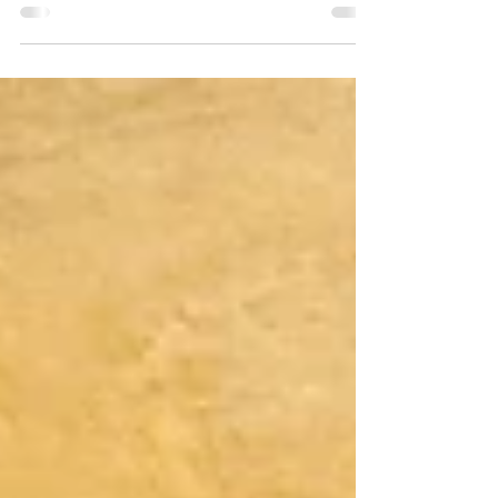
テッサ と 炙り の食べ比べ。水分を飛ばした
分、炙りの方が味が濃いかも。 歯応え、食
感もあるので甲乙付け難し。 #丸松乗合戦
船長が〝身欠き〟にしたフグを、軽く塩し
て、そのまま焼いてみた。 醤油をたらり。
身がふっかふかで美味いのなんの😊 かくし
て、今宵もグビリがとまらない...