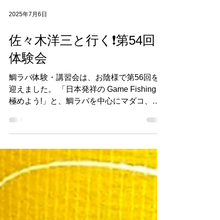
2025年7月6日
佐々木洋三と行く❗️第54回
体験会
鯛ラバ体験・講習会は、お陰様で第56回を
迎えました。 「日本発祥の Game Fishing を
極めよう!」と、鯛ラバを中心にマダコ、ア
ジ、白イカ、ジギングでタチウオや青物な
ど、四方を海に囲まれた日本ならではの釣り
文化に触れ、旬を美味しく味わって頂く体験
会です。 今回はブランドもんの明石ダコを
タコエギで狙います。 ↑左が人気のフラッ
シュブースト（シマノ）、右が新発売のハピ
タコスッテ（ハピソン） 今年は明石のマダ
コが絶好調！一昨年の不漁を踏まえ、さまざ