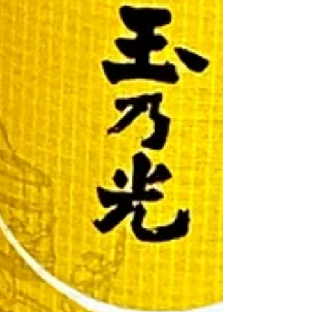
まな規制を設けて資源保護に努めてきたこと
が奏功したのかもしれません。明石のように
持続可能なゲームフィッシングを漁業者、遊
漁船、釣り人が一緒になって考え、ルールを
設けることは日本でも先進的な取り組みで
す。 ご協賛いただいたフィッシングエイト
さんからは参加者全員に商品券を、シマノさ
んからは最新タックルをご提供いただきまし
た。ハピソンさんからは発売になったばかり
のハピタコスッテが配布され、全員やる気
満々です。 船宿は明石の老舗、魚英さんに
お世話になりました。 http://uoe.jp 写真提供
は魚英