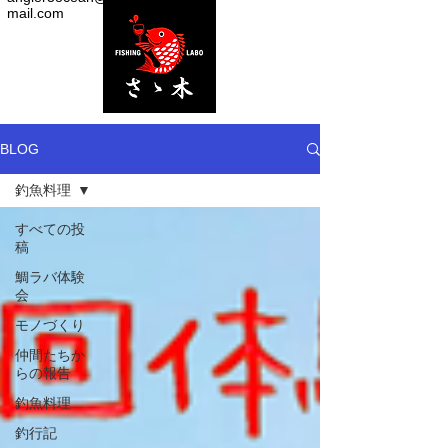
mail.com
BLOG
釣魚料理
すべての投
稿
鯛ラバ体験
会
モノづくり
仲間たちか
らの報告
釣魚料理
釣行記