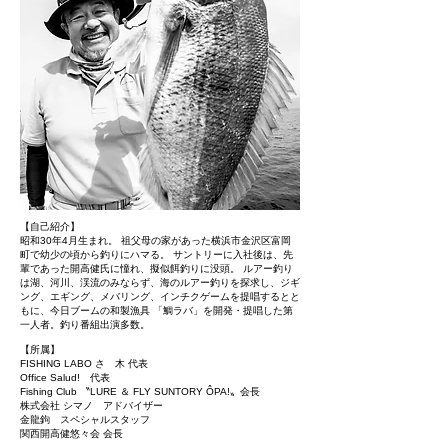
【自己紹介】
昭和30年4月生まれ。 祖父母の家があった横浜市金沢区富岡
町で幼少の頃から釣りにハマる。 サントリーに入社後は、先
輩であった開高健氏に憧れ、擬似餌釣りに没頭。 ルアー釣り
は湖、河川、渓流のみならず、海のルアー釣りを探求し、ジギ
ング、エギング、メバリング、インチクゲームを提唱するとと
もに、今日ブームの和製漁具 「鯛ラバ」を開発・提唱した第
一人者。釣り番組出演多数。
【所属】
FISHING LABO さゝ木 代表
Office Salud! 代表
Fishing Club 〝LURE ＆ FLY SUNTORY ÔPA!〟会長
株式会社 シマノ アドバイザー
金龍鉤 スペシャルスタッフ
関西開高健悠々会 会長