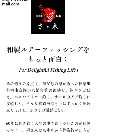
mail.com
和製ルアーフィッシングを
もっと面白く
For
Delightful Fishing Life !
私の釣りの原点は、祖父母の家があった神奈川
県湘南富岡の八幡宮前の漁港だ。泳ぎをおぼ
え、ハゼやアイナメ釣り、サビキのアジ釣りに
没頭した。そんな富岡漁港も今はすっかり埋め
立てられて、かつての面影はない。
60年に亘る釣り人生の中で辿りついたのが和製
のルアー。縄文人は丸木舟から骨格鈎をひらひ