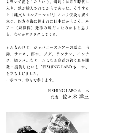
ら曳いて漁をしたという。餌釣りは弥生時代に
入り、鉄が輸入されてからであった。そうする
と「縄文人はルアーマン!?」という仮説も成り
立つ。四方を海に囲まれた日本だからこそ、ル
アー（疑似餌）発祥の地だったのかもと思う
と、なぜかワクワクしてくる。
そんなわけで、ジャパニーズルアーの原点、毛
鉤、サビキ、餌木、ジグ、テンテン、インチ
ク、鯛ラバ…など、さらなる良質の釣り具を開
発・提供したいと〝FISHING LABO さゝ木〟
を立ち上げました。
一歩づつ、歩んで参ります。
FISHING LABO さゝ木
佐々木 洋三
代表