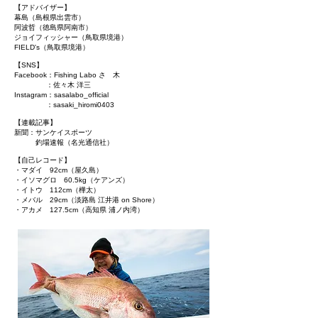
【アドバイザー】
幕島（島根県出雲市）
阿波哲（徳島県阿南市）
ジョイフィッシャー（鳥取県境港）
FIELD's（鳥取県境港）
【SNS】
Facebook：
Fishing Labo さゝ木
：佐々木 洋三
Instagram：sasalabo_official
：sasaki_hiromi0403
【連載記事】
新聞：サンケイスポーツ
釣場速報（名光通信社）
【自己レコード】
・マダイ 92cm（屋久島）
・イソマグロ 60.5kg（ケアンズ）
・イトウ 112cm（樺太）
・メバル 29cm（淡路島 江井港 on Shore）
・アカメ 127.5cm（高知県 浦ノ内湾）