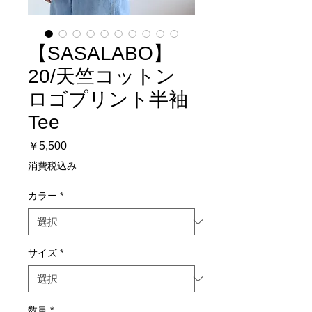
【SASALABO】
20/天竺コットン
ロゴプリント半袖
Tee
価
￥5,500
格
消費税込み
カラー
*
サイズ
*
数量
*