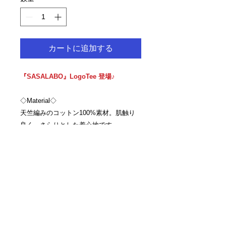
カートに追加する
『SASALABO』LogoTee 登場♪
◇Material◇
天竺編みのコットン100%素材。肌触り
良く、さらりとした着心地です。
程よい厚みなのでロングシーズンで活躍
します♪
サイズはM～XL展開で、ユニセックスで
ご着用いただけます。
左胸とシャツ裾にブランドロゴが入って
います。