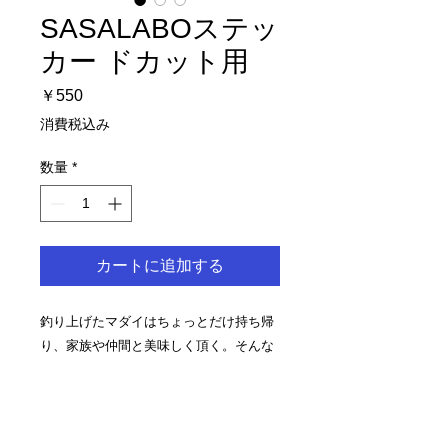
SASALABOステッ
カー ドカット用
価
￥550
格
消費税込み
数量
*
カートに追加する
釣り上げたマダイはちょっとだけ持ち帰
り、家族や仲間と美味しく頂く。そんな
豊かなFishing Lifeに思いを込めてデザイ
ンしました。
サイズ：W123×H54mm