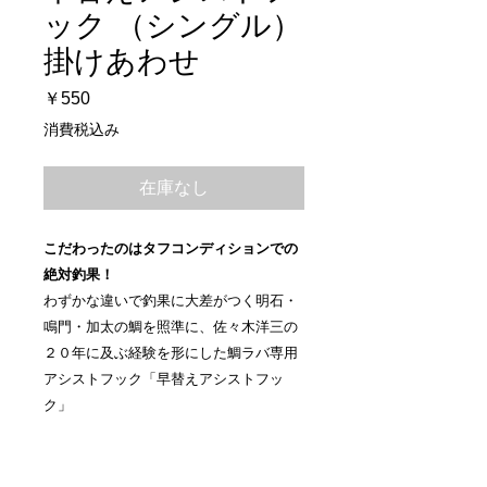
ック （シングル）
掛けあわせ
価
￥550
格
消費税込み
在庫なし
こだわったのはタフコンディションでの
絶対釣果！
わずかな違いで釣果に大差がつく明石・
鳴門・加太の鯛を照準に、佐々木洋三の
２０年に及ぶ経験を形にした鯛ラバ専用
アシストフック「早替えアシストフッ
ク」
特徴