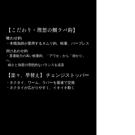
【
こだわり・理想の鯛ラバ鈎
】
喰わせ鈎
・本職漁師が愛用するネムリ鈎、軽量、バーブレス
掛けあわせ鈎
・貫通能力の高い軽量鈎、「アワセ」から「掛かり」
へ、
細さと強度の理想的なバランスを追及
【楽々、早替え】 チェンジストッパー
・ネクタイ、ワーム、ラバーを最速で交換
・ネクタイが広がりやすく、イキイキ動く