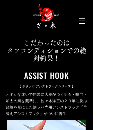
mail.com
こだわったのは
タフコンディションでの絶
対釣果！
ASSIST HOOK
【 ささラボ アシストフックシリーズ 】
わずかな違いで釣果に大差がつく明石・鳴門・
加太の鯛を照準に、佐々木洋三の２０年に及ぶ
経験を形にした鯛ラバ専用アシストフック「早
替えアシストフック」がついに誕生。