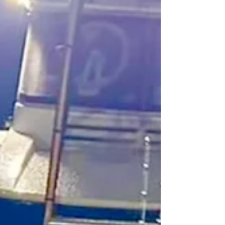
学校の谷口博之さんが戸板に盛りつけた巨大
オヒョウの姿造りはまぶたに焼き付いて離れ
なかった。 ワイルドなアマゾン川での釣旅
は、おびただしい 虫に悩まされたり、ゲテ
モノ喰いをしながら、地殻を掘削機で掘り起
こすような文体で本質をえぐり出し、自然破
壊や 人間の営みへの警告を。たんなる旅の
ルポルタージュにとどまらない作者の思想哲
学に惹かれた。多くの若者がルアー釣りの深
みにハマった。そして、一本の杭になった。
そんな「開高健の〝旅〟ー酒、食、釣りー」
を開高健関西悠々会が企画。会場は大阪府立
中央図書館。そのモダンな建物に驚いた。
そんな図書館1階のC展示スペースへ。 関西
開高健悠々会役員（左から寺内浩司理事、
佐々木、北浦章副会長、上村