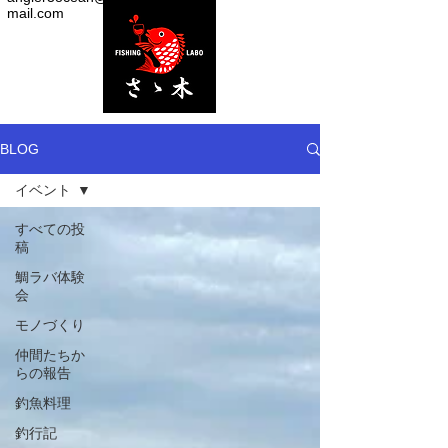
mail.com
BLOG
イベント
すべての投
稿
鯛ラバ体験
会
モノづくり
仲間たちか
らの報告
釣魚料理
釣行記