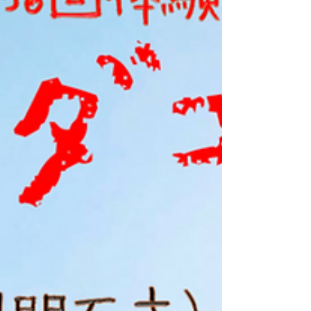
置し、古事記や日本書紀には神話の舞台とし
て登場する歴史ある港町。万葉の時代から
『形見の浦』と詠まれた景勝地、友ヶ島や淡
路島、遠くは四国まで望む紀淡海峡の夕陽は
絶景である。この「形見」が「加太」という
地名の由来という。 友ヶ島水道とその周
辺海域は、春先に太平洋から瀬戸内へ産卵に
来る上り鯛、晩秋に瀬戸内より太平洋へ下る
落ち鯛、そして冬の越冬鯛と年間通じてマダ
イが狙え、明石鯛や鳴門鯛と並ぶ全国屈指の
ブランド鯛の漁場だ。 そんなブランドも
んの鯛を狙おうと、早朝4時半、定員一杯の
参加者が集合した。 はじめに、秋山智一
船長からこの大会のルール説明。
「SASALABO代表の佐々木さんより大きな
鯛を釣り上げたアングラーには白墨丸・紅丸
から千円の乗船割引券がプレゼントしま〜
す」。 参戦者からは「佐々木さん、お手柔
らかにお願いします」と歯に衣着せぬご挨拶