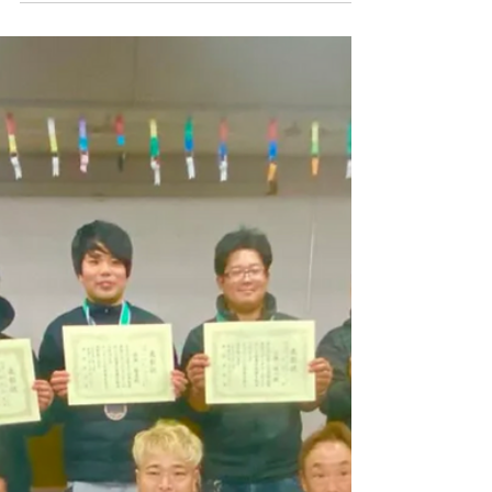
佐々木洋三と行く❗️第54回
体験会
鯛ラバ体験・講習会は、お陰様で第56回を
迎えました。 「日本発祥の Game Fishing を
極めよう!」と、鯛ラバを中心にマダコ、ア
ジ、白イカ、ジギングでタチウオや青物な
ど、四方を海に囲まれた日本ならではの釣り
文化に触れ、旬を美味しく味わって頂く体験
会です。 今回はブランドもんの明石ダコを
タコエギで狙います。 ↑左が人気のフラッ
シュブースト（シマノ）、右が新発売のハピ
タコスッテ（ハピソン） 今年は明石のマダ
コが絶好調！一昨年の不漁を踏まえ、さまざ
まな規制を設けて資源保護に努めてきたこと
が奏功したのかもしれません。明石のように
持続可能なゲームフィッシングを漁業者、遊
漁船、釣り人が一緒になって考え、ルールを
設けることは日本でも先進的な取り組みで