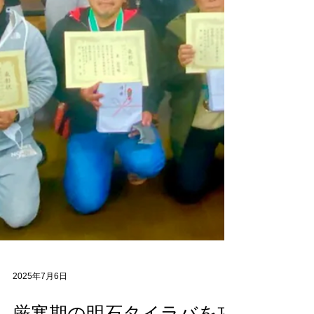
す。 ご協賛いただいたフィッシングエイト
さんからは参加者全員に商品券を、シマノさ
んからは最新タックルをご提供いただきまし
た。ハピソンさんからは発売になったばかり
のハピタコスッテが配布され、全員やる気
満々です。 船宿は明石の老舗、魚英さんに
お世話になりました。 http://uoe.jp 写真提供
は魚英