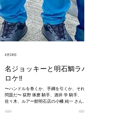
4月19日
名ジョッキーと明石鯛ラバ
ロケ‼️
〜ハンドルを巻くか、手綱を引くか、それが
問題だ〜 荻野 琢磨 騎手、酒井 学 騎手、
佐々木、ルアー館明石店の小幡 純一 さん、