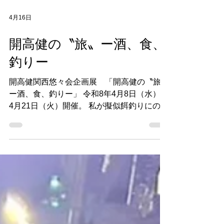
4月16日
開高健の〝旅〟ー酒、食、
釣りー
開高健関西悠々会企画展 「開高健の〝旅〟
ー酒、食、釣りー」 令和8年4月8日（水）〜
4月21日（火）開催。 私が擬似餌釣りにのめ
り込んだのは、開高健のウイスキーCMに惹
かれ、著書「オーパ！」や「私の釣魚大全」
を読んだことがきっかけ。 当時は訪れる人
もいなかったアラスカでのオヒョウ釣りはロ
マンと冒険心に溢れ、〝教授〟こと辻調理師