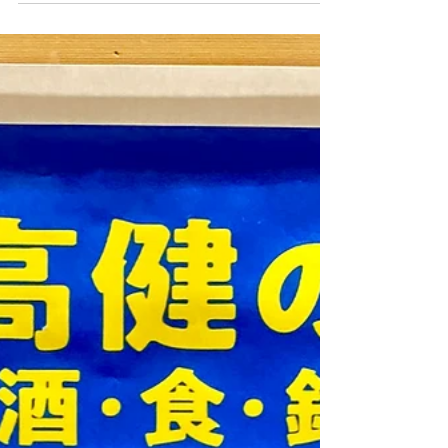
中村 将之 騎手 グリーンチャンネル、鯛ラバ
ロケのお手伝いでアングラーズ ルアー館明
石店の 小幡 純一副店長 と明石の 釣り船 魚
英 さんへ。釣り人はなんと 騎手の酒井 学さ
ん、中村 将之さん、荻野 琢真さん と有名な
ジョッキーがズラリ！ 伺うところでは酒井
学さんはジョッキー釣り部の会長さんで鯛ラ
バ大好き、ってなわけでこのロケとなったそ
う。 明石には磯の荒い障害コースもある
し、はてさて、どんなレース展開になるの
か？ 乗船場でのオープニングの収録風景。
がんばるぞ〜！ 明るくなってみると、撮影
スタッフの多さにビックリポン。撮影ポジシ
ョンが片舷なので、船も傾きます。 準備を
整え、5時過ぎに出港すると、明石海峡大橋
をシルエットに燃えるようなご来光。 明石
海峡のご来光 明石の春鯛はホンマに日替わ
りで昨日大釣りしたかと思えば翌日はさっぱ
り、なんていうこともしばしば。 この日は