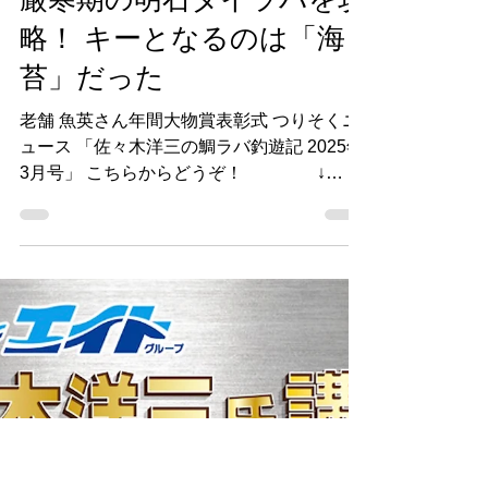
2025年7月6日
厳寒期の明石タイラバを攻
略！ キーとなるのは「海
苔」だった
老舗 魚英さん年間大物賞表彰式 つりそくニ
ュース 「佐々木洋三の鯛ラバ釣遊記 2025年
3月号」 こちらからどうぞ！ ↓
https://www.tsurisoku.com/news/137012/