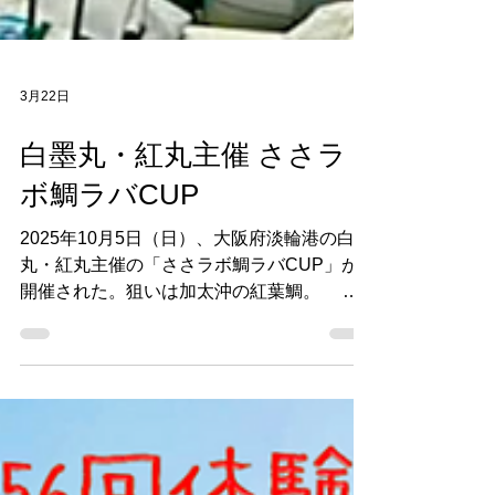
3月22日
白墨丸・紅丸主催 ささラ
ボ鯛ラバCUP
2025年10月5日（日）、大阪府淡輪港の白墨
丸・紅丸主催の「ささラボ鯛ラバCUP」が
開催された。狙いは加太沖の紅葉鯛。 加
太といえば、和歌山県と大阪府との県境に位